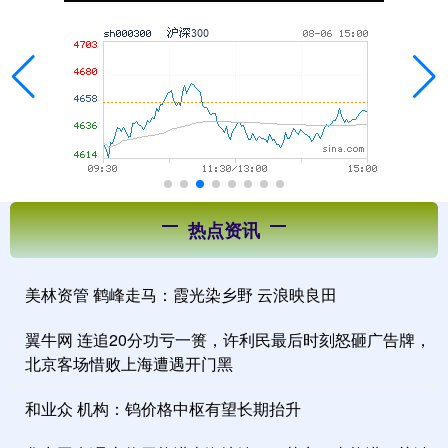
热点资讯
美林资管 鹤峰走马：霞光染乡野 云浪映良田
翼牛网 连追20分功亏一篑，许利民最后时刻怒砸广告牌，
北京客场惜败上海遭遇开门黑
和业众 机构：钨价格中枢有望长期抬升