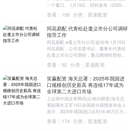
一个窗口。 1月19日，转转发布《2025二
手消费年度洞察》显示，黄金、内存条、
查看：
199
分类：
星速配资
数码相机....
同花易配 代青松赴遵义市分公司调研
指导工作
同花易配 ●遵义市分公司/赵佳鸿 1月15日
同花易配，公司党委书记、董事长代青松
赴遵义市分公司调研，重点围绕经营创收
及中国广电插入式微型机顶盒普及应用等
查看：
92
分类：
星速配资
开展工作....
笑赢配资 海关总署：2025年我国进
口规模创历史新高 将连续17年成为
全球第二大进口市场
上证报中国证券网讯(记者白丽斐)海关总
署副署长王军14日在国新办新闻发布会上
表示，2025年我国进口达到18.48万亿元，
规模创历史新高，将连续17年成为全球
查看：
174
分类：
星速配资
第....