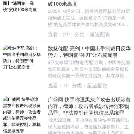
破100米高度
2025年12月21日，随着塔楼区核心筒21层
结构施工完成，这座被誉为“浦西第一高
楼”的超高层建筑主体结构高度突破100
米，达到100.3米。 北外滩91街坊项....
查看：
211
分类：
星速配资
数魅优配 亮剑！中国出手制裁日反华
势力，特朗普“补刀”让右翼崩溃
#亚太瞭望台#数魅优配 近期，中国外交部
发布制裁令，对日本自卫队前统合幕僚长
岩崎茂实施一系列惩戒措施，其在华境内
的动产、不动产及各类财产被全部冻结，
查看：
70
分类：
星速配资
同时被禁止与....
广盛网 快手称遭黑灰产攻击出现涉黄
内容，律师：攻击者或涉传播淫秽物
品罪、非法控制计算机信息系统罪
12月22日晚，不少网友反映快手直播间出
现大量色情内容，包括播放淫秽影片、主
播擦边低俗表演等。快手工作人员回应极