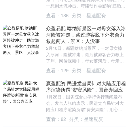
一想到水流冲击、弯腰动作会影响“胚胎着
床”又忍不住紧张，那可怎么办呢？ 张欣
查看：
186
分类：
星速配资
博士（D....
众盈易配 喀纳斯景区一对母女落入冰
河险被冲走，路过游客脱下外衣合力
救起两人，景区：人没事
2月10日，新疆喀纳斯景区，一对母女掉
入冰河，险被冲走，最后被游客合力救上
了岸。网传视频中，母女落河后，母亲被
冲到了对岸，小女孩被水流带走了一段距
查看：
129
分类：
星速配资
离，最后漂到岸....
赢盈配资 民进党当局针对大陆应用程
序渲染所谓“资安风险”，国台办回应
1月28日，国务院台办举行例行新闻发布
会。发言人张晗表示，民进党当局针对大
陆应用程序渲染所谓“资安风险”，用心险
恶。其剥夺台湾民众，特别是青年知情权
查看：
82
分类：
星速配资
和使用社交平....