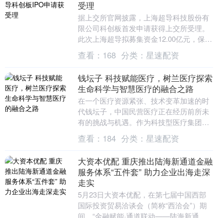
受理
据上交所官网披露，上海超导科技股份有
限公司科创板首发申请获得上交所受理。
此次上海超导拟募集资金12.00亿元，保荐
机构为中金公司。....
查看：
168
分类：
星速配资
钱坛子 科技赋能医疗，树兰医疗探索
生命科学与智慧医疗的融合之路
在一个医疗资源紧张、技术变革加速的时
代钱坛子，中国民营医疗正在经历前所未
有的挑战与机遇。作为科技型医疗集团的
代表之一，树兰医疗创始人兼总裁郑杰带
查看：
184
分类：
星速配资
领团队十余年来坚....
大资本优配 重庆推出陆海新通道金融
服务体系“五件套” 助力企业出海走深
走实
5月23日大资本优配，在第七届中国西部
国际投资贸易洽谈会（简称“西洽会”）期
间，“金融赋能·通道联动——陆海新通道