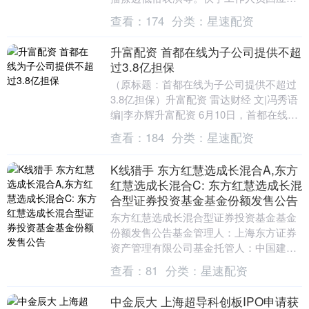
目新闻记者称，22日22时左右平台遭到黑
查看：
174
分类：
星速配资
灰产攻击....
升富配资 首都在线为子公司提供不超
过3.8亿担保
（原标题：首都在线为子公司提供不超过
3.8亿担保）升富配资 雷达财经 文|冯秀语
编|李亦辉升富配资 6月10日，首都在线
（证券代码：300846）发布公告称，....
查看：
184
分类：
星速配资
K线猎手 东方红慧选成长混合A,东方
红慧选成长混合C: 东方红慧选成长混
合型证券投资基金基金份额发售公告
东方红慧选成长混合型证券投资基金基金
份额发售公告基金管理人：上海东方证券
资产管理有限公司基金托管人：中国建设
银行股份有限公司二〇二五年六月四日重
查看：
81
分类：
星速配资
要提示国证券监督....
中金辰大 上海超导科创板IPO申请获