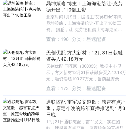
鼎坤策略 博主：上海海港给让-克劳
德开出了10倍工资
北京时间1月9日，据博主“艾路Elric”消息
鼎坤策略，上海海港给让-开出了10倍工
资。 据悉，让-克劳德租借上海海港至
2026年12月31日，他的合同中包含买....
查看：
196
分类：
星速配资
天创优配 方大新材：12月31日获融
资买入42.18万元
天创优配 同花顺（300033）数据中心显
示，方大新材12月31日获融资买入42.18万
元，融资偿还100.37万元，当前融资余额
527.85万元，占流通市值的....
查看：
173
分类：
星速配资
通联随配 雷军发文道歉：感冒有点严
重，原定今晚的跨年直播推迟到1月3
日晚
12月31日通联随配，雷军发文：实在抱
歉，我感冒有点严重，原定跨年的直播只