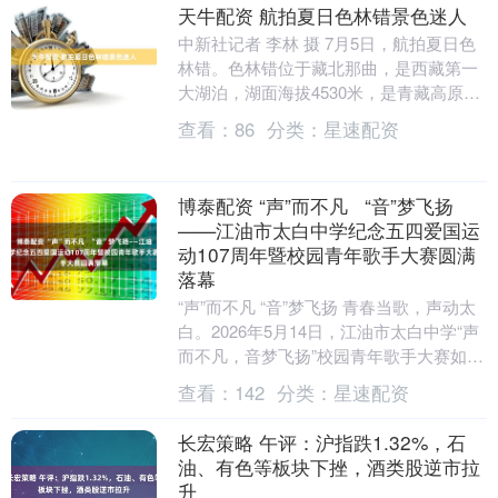
天牛配资 航拍夏日色林错景色迷人
中新社记者 李林 摄 7月5日，航拍夏日色
林错。色林错位于藏北那曲，是西藏第一
大湖泊，湖面海拔4530米，是青藏高原形
成过程中产生的一个构造湖。夏日清晨，
查看：
86
分类：
星速配资
阳光洒....
博泰配资 “声”而不凡 “音”梦飞扬
——江油市太白中学纪念五四爱国运
动107周年暨校园青年歌手大赛圆满
落幕
“声”而不凡 “音”梦飞扬 青春当歌，声动太
白。2026年5月14日，江油市太白中学“声
而不凡，音梦飞扬”校园青年歌手大赛如约
而至。活动在庄严的国歌声中拉开序幕....
查看：
142
分类：
星速配资
长宏策略 午评：沪指跌1.32%，石
油、有色等板块下挫，酒类股逆市拉
升