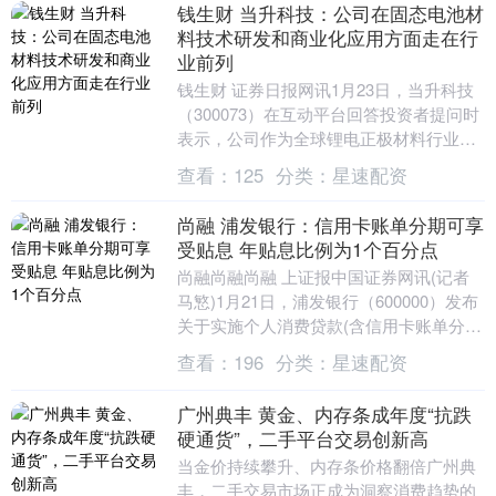
钱生财 当升科技：公司在固态电池材
料技术研发和商业化应用方面走在行
业前列
钱生财 证券日报网讯1月23日，当升科技
（300073）在互动平台回答投资者提问时
表示，公司作为全球锂电正极材料行业的
技术引领者，在固态电池材料技术研发和
查看：
125
分类：
星速配资
商业化....
尚融 浦发银行：信用卡账单分期可享
受贴息 年贴息比例为1个百分点
尚融尚融尚融 上证报中国证券网讯(记者
马慜)1月21日，浦发银行（600000）发布
关于实施个人消费贷款(含信用卡账单分
期)贴息政策的问答，对相关贴息政策的实
查看：
196
分类：
星速配资
施....
广州典丰 黄金、内存条成年度“抗跌
硬通货”，二手平台交易创新高
当金价持续攀升、内存条价格翻倍广州典
丰，二手交易市场正成为洞察消费趋势的