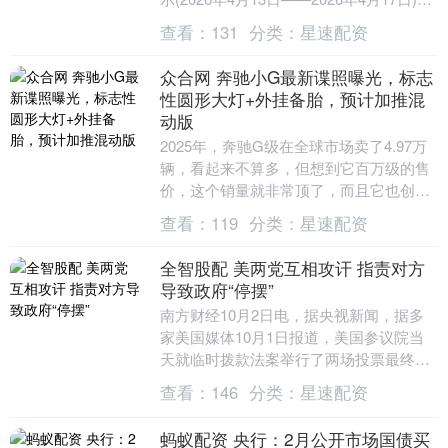
中国证监会国际司共对7家企业出具....
查看：
131
分类：
星速配资
众合网 奔驰小G最新谍照曝光，标志
性圆形大灯+外挂备胎，预计加推混
动版
2025年，奔驰G级在全球市场卖了4.97万
辆，看起来不算多，但想到它百万级的售
价，这个销量就非常顶了，而且它也创了
自己销量的历史新高。与此同时，奔驰还
查看：
119
分类：
星速配资
打算推出....
全智股配 美两党互相攻讦 指责对方
导致政府“停摆”
南方财经10月2日电，据央视新闻，据多
家美国媒体10月1日报道，美国参议院当
天就临时拨款法案举行了两场投票最终均
未通过，美国政府“停摆”将持续。面对临
查看：
146
分类：
星速配资
时拨款法案....
蚂蚁配资 央行：2月公开市场国债买