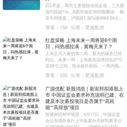
2日早盘，两市主要股指全线走低，三大股
指均跌超1%，A股市场近3500股飘绿。 截
至午间收盘，沪指跌1.32%报4063.54点，
深证成指跌1.41%，创业板指....
查看：
158
分类：
星速配资
红盘策略 上海未来一周将迎6个雨
日，闷热感拉满，黄梅天来了？
上海正式入夏的第二周，夏天的诚意已经
到位。未来一周，上海最高温维持在27℃
至29℃之间，雨水格外勤快，一周内预计
有6个阵雨日。 上海中心气象台预报，由
查看：
202
分类：
星速配资
于高空槽东....
广源优配 新股消息 | 新宙邦拟港股上
市 中国证监会要求补充说明已建、在
建及本次募投项目是否属于“高耗
能”“高排放”项目
智通财经APP获悉，4月17日，中国证监
会公布境外发行上市备案补充材料要求公
示(2026年4月13日——2026年4月17日)。