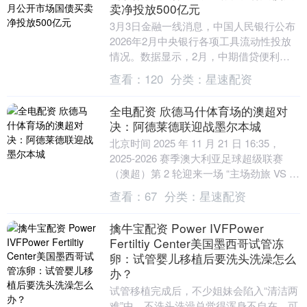
卖净投放500亿元
3月3日金融一线消息，中国人民银行公布
2026年2月中央银行各项工具流动性投放
情况。数据显示，2月，中期借贷便利
（MLF）净投放3000亿元。公开市场操作
查看：
120
分类：
星速配资
方面，....
全电配资 欣德马什体育场的澳超对
决：阿德莱德联迎战墨尔本城
北京时间 2025 年 11 月 21 日 16:35，
2025-2026 赛季澳大利亚足球超级联赛
（澳超）第 2 轮迎来一场 “主场劲旅 VS 卫
冕冠军” 的....
查看：
67
分类：
星速配资
擒牛宝配资 Power IVFPower
Fertiltiy Center美国墨西哥试管冻
卵：试管婴儿移植后要洗头洗澡怎么
办？
试管移植完成后，不少姐妹会陷入“清洁两
难”中，不洗头洗澡总觉得浑身不自在，可