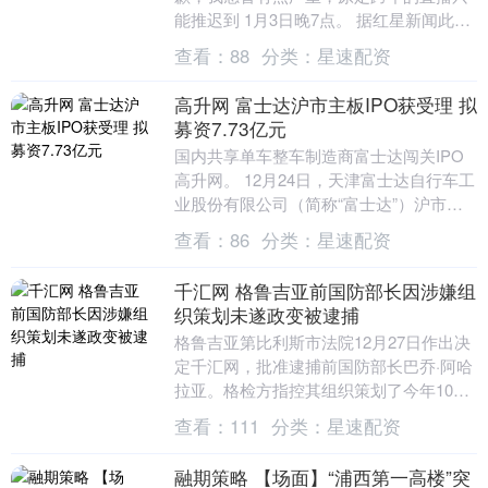
能推迟到 1月3日晚7点。 据红星新闻此前
报道，30日午间，小米创办人、董事长兼
查看：
88
分类：
星速配资
CEO....
高升网 富士达沪市主板IPO获受理 拟
募资7.73亿元
国内共享单车整车制造商富士达闯关IPO
高升网。 12月24日，天津富士达自行车工
业股份有限公司（简称“富士达”）沪市主
板IPO获上交所受理，公司拟募资7.73
查看：
86
分类：
星速配资
亿....
千汇网 格鲁吉亚前国防部长因涉嫌组
织策划未遂政变被逮捕
格鲁吉亚第比利斯市法院12月27日作出决
定千汇网，批准逮捕前国防部长巴乔·阿哈
拉亚。格检方指控其组织策划了今年10月
发生的未遂政变。....
查看：
111
分类：
星速配资
融期策略 【场面】“浦西第一高楼”突