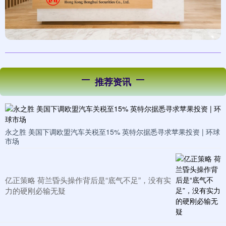
推荐资讯
永之胜 美国下调欧盟汽车关税至15% 英特尔据悉寻求苹果投资 | 环球
市场
亿正策略 荷兰昏头操作背后是“底气不足”，没有实
力的硬刚必输无疑​