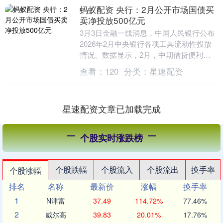
蚂蚁配资 央行：2月公开市场国债买
卖净投放500亿元
3月3日金融一线消息，中国人民银行公布
2026年2月中央银行各项工具流动性投放
情况。数据显示，2月，中期借贷便利
（MLF）净投放3000亿元。公开市场操作
查看：
120
分类：
星速配资
方面，....
星速配资文章已加载完成
个股实时涨跌榜
个股跌幅
个股流入
个股流出
换手率
个股涨幅
排名
名称
最新价
涨幅
换手率
1
N津富
37.49
114.72%
77.46%
2
威尔高
39.83
20.01%
17.76%