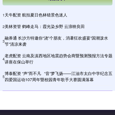
天牛配资 航拍夏日色林错景色迷人
1
美林资管 鹤峰走马：霞光染乡野 云浪映良田
2
融券通 长沙方特邀你“浇”个朋友，消暑狂欢盛宴“国潮泼水
3
节”清凉来袭
老虎配资 云南及滇西地区地震趋势会商暨预测预报方法专题
4
讲座在保山举行
博泰配资 “声”而不凡 “音”梦飞扬——江油市太白中学纪念五
5
四爱国运动107周年暨校园青年歌手大赛圆满落幕