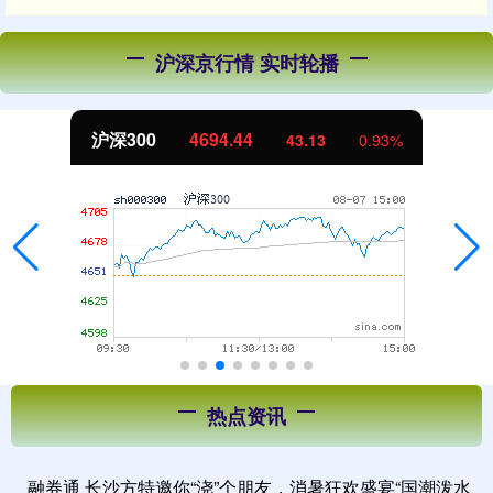
沪深京行情 实时轮播
沪深300
4694.44
43.13
0.93%
热点资讯
融券通 长沙方特邀你“浇”个朋友，消暑狂欢盛宴“国潮泼水