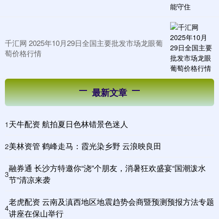
千汇网 2025年10月29日全国主要批发市场龙眼葡
萄价格行情
最新文章
天牛配资 航拍夏日色林错景色迷人
1
美林资管 鹤峰走马：霞光染乡野 云浪映良田
2
融券通 长沙方特邀你“浇”个朋友，消暑狂欢盛宴“国潮泼水
3
节”清凉来袭
老虎配资 云南及滇西地区地震趋势会商暨预测预报方法专题
4
讲座在保山举行