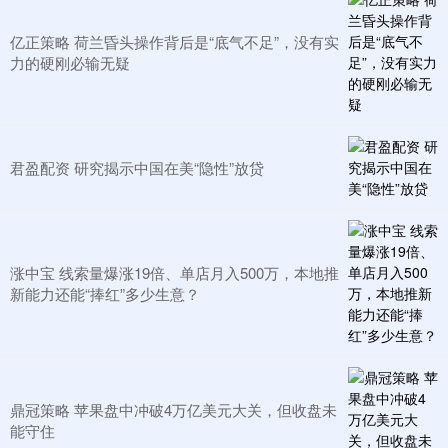
亿正策略 荷兰昏头操作背后是“底气不足”，没有实
力的硬刚必输无疑​
君盈配资 研究揭示中国在美“隐性”放贷
涨中宝 线索量爆涨19倍、单店月入500万，本地推
新能力还能“捧红”多少生意？
鼎冠策略 苹果盘中冲破4万亿美元大关，但收盘未
能守住