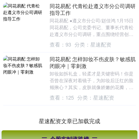
同花易配 代青松赴遵义市分公司调研
指导工作
同花易配 ●遵义市分公司/赵佳鸿 1月15日
同花易配，公司党委书记、董事长代青松
赴遵义市分公司调研，重点围绕经营创收
及中国广电插入式微型机顶盒普及应用等
查看：
93
分类：
星速配资
开展工作....
同花易配 怎样卸妆不伤皮肤？敏感肌
闭眼冲｜零刺激
卸妆如拆礼盒，轻柔才是关键密码！你是
否曾在深夜对着镜子，为卸妆后泛红的脸
颊揪心？其实，皮肤就像娇嫩的花瓣，暴
力揉搓只会让它受伤。选对卸妆品是第一
查看：
125
分类：
星速配资
步，温和配方如春....
星速配资文章已加载完成