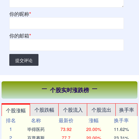
你的昵称
*
你的邮箱
*
提交评论
个股实时涨跌榜
个股跌幅
个股流入
个股流出
换手率
个股涨幅
排名
名称
最新价
涨幅
换手率
1
毕得医药
73.92
20.00%
11.62%
2
百普赛斯
77.7
20.00%
23.31%