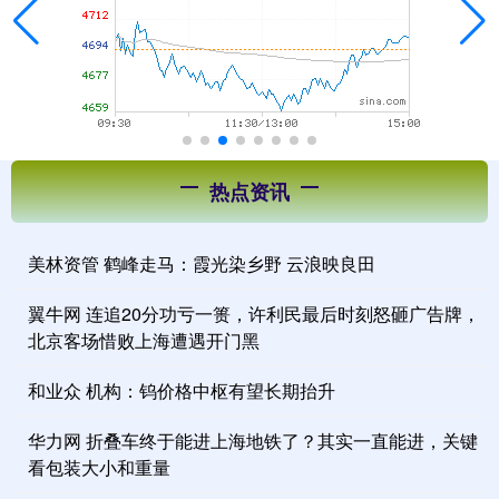
热点资讯
美林资管 鹤峰走马：霞光染乡野 云浪映良田
翼牛网 连追20分功亏一篑，许利民最后时刻怒砸广告牌，
北京客场惜败上海遭遇开门黑
和业众 机构：钨价格中枢有望长期抬升
华力网 折叠车终于能进上海地铁了？其实一直能进，关键
看包装大小和重量