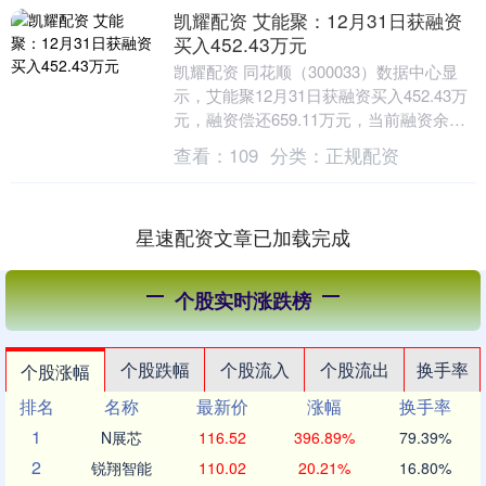
凯耀配资 艾能聚：12月31日获融资
买入452.43万元
凯耀配资 同花顺（300033）数据中心显
示，艾能聚12月31日获融资买入452.43万
元，融资偿还659.11万元，当前融资余额
4439.72万元，占流通市值....
查看：
109
分类：
正规配资
星速配资文章已加载完成
个股实时涨跌榜
个股跌幅
个股流入
个股流出
换手率
个股涨幅
排名
名称
最新价
涨幅
换手率
1
N展芯
116.52
396.89%
79.39%
2
锐翔智能
110.02
20.21%
16.80%