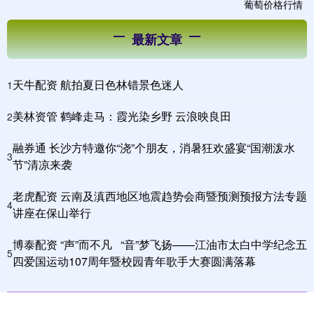
最新文章
天牛配资 航拍夏日色林错景色迷人
1
美林资管 鹤峰走马：霞光染乡野 云浪映良田
2
融券通 长沙方特邀你“浇”个朋友，消暑狂欢盛宴“国潮泼水
3
节”清凉来袭
老虎配资 云南及滇西地区地震趋势会商暨预测预报方法专题
4
讲座在保山举行
博泰配资 “声”而不凡 “音”梦飞扬——江油市太白中学纪念五
5
四爱国运动107周年暨校园青年歌手大赛圆满落幕