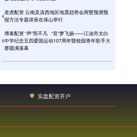
老虎配资 云南及滇西地区地震趋势会商暨预测预
4
报方法专题讲座在保山举行
博泰配资 “声”而不凡 “音”梦飞扬——江油市太白
中学纪念五四爱国运动107周年暨校园青年歌手大
5
赛圆满落幕
实盘配资开户