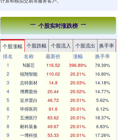
务计算和模拟交易等服务客户。
个股实时涨跌榜
个股跌幅
个股流入
个股流出
换手率
个股涨幅
排名
名称
最新价
涨幅
换手率
1
N展芯
116.52
396.89%
79.39%
2
锐翔智能
110.02
20.21%
16.80%
3
志特新材
14.8
20.03%
14.18%
4
博腾股份
20.44
20.02%
14.77%
5
近岸蛋白
46.72
20.01%
5.62%
6
毕得医药
61.6
20.01%
6.12%
7
五洲医疗
83.62
20.01%
18.37%
8
耐科装备
49.67
20.01%
6.83%
9
一博科技
53.33
20.01%
17.26%