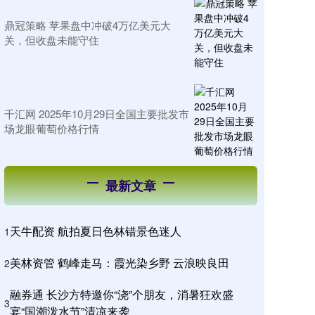
鼎冠策略 苹果盘中冲破4万亿美元大
关，但收盘未能守住
千汇网 2025年10月29日全国主要批发市
场龙眼葡萄价格行情
最新文章
天牛配资 航拍夏日色林错景色迷人
1
美林资管 鹤峰走马：霞光染乡野 云浪映良田
2
融券通 长沙方特邀你“浇”个朋友，消暑狂欢盛
3
宴“国潮泼水节”清凉来袭