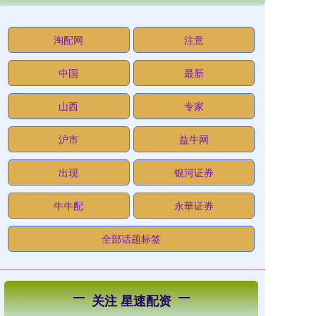
淘配网
注意
中国
最新
山西
专家
沪市
益牛网
出现
银河证券
牛牛配
永華证券
全部话题标签
关注 星速配资