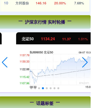
10
方邦股份
146.16
20.00%
7.68%
沪深京行情 实时轮播
北证50
1134.24
创
11.37
1.01%
话题标签