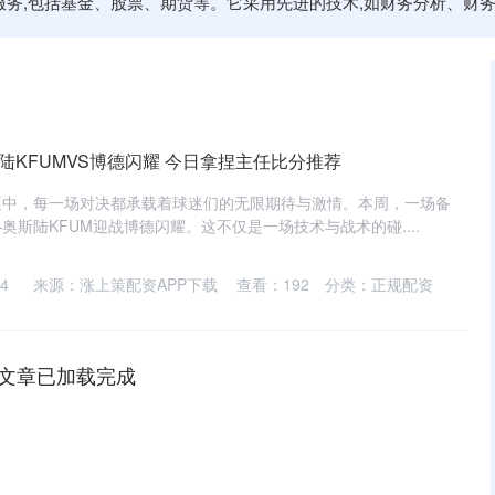
资服务,包括基金、股票、期货等。它采用先进的技术,如财务分析、财
陆KFUMVS博德闪耀 今日拿捏主任比分推荐
逐中，每一场对决都承载着球迷们的无限期待与激情。本周，一场备
斯陆KFUM迎战博德闪耀。这不仅是一场技术与战术的碰....
4
来源：涨上策配资APP下载
查看：
192
分类：
正规配资
文章已加载完成